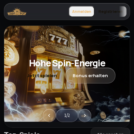
Anmelden
Registrieren
Hohe Spin-Energie
Jetzt spielen
Bonus erhalten
1/2