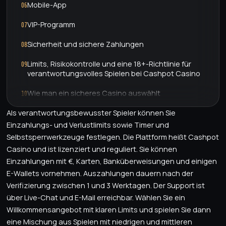
Mobile-App
06
VIP-Programm
07
Sicherheit und sichere Zahlungen
08
Limits, Risikokontrolle und eine 18+-Richtlinie für
09
verantwortungsvolles Spielen bei Cashpot Casino
Wie man ein sicheres Casino auswählt
10
Als verantwortungsbewusster Spieler können Sie
Häufig gestellte Fragen
11
Einzahlungs- und Verlustlimits sowie Timer und
Selbstsperrwerkzeuge festlegen. Die Plattform heißt Cashpot
Casino und ist lizenziert und reguliert. Sie können
Einzahlungen mit €, Karten, Banküberweisungen und einigen
E-Wallets vornehmen. Auszahlungen dauern nach der
Verifizierung zwischen 1 und 3 Werktagen. Der Support ist
über Live-Chat und E-Mail erreichbar. Wählen Sie ein
Willkommensangebot mit klaren Limits und spielen Sie dann
eine Mischung aus Spielen mit niedrigen und mittleren