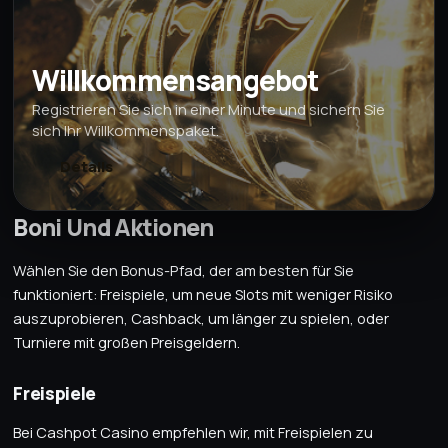
Willkommensangebot
Registrieren Sie sich in einer Minute und sichern Sie
sich Ihr Willkommenspaket.
Details
Boni Und Aktionen
Wählen Sie den Bonus-Pfad, der am besten für Sie
funktioniert: Freispiele, um neue Slots mit weniger Risiko
auszuprobieren, Cashback, um länger zu spielen, oder
Turniere mit großen Preisgeldern.
Freispiele
Bei Cashpot Casino empfehlen wir, mit Freispielen zu