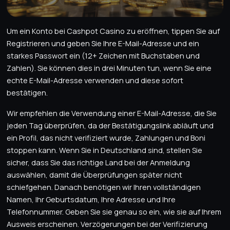
Um ein Konto bei Cashpot Casino zu eröffnen, tippen Sie auf
Registrieren und geben Sie Ihre E-Mail-Adresse und ein
starkes Passwort ein (12+ Zeichen mit Buchstaben und
Zahlen). Sie können dies in drei Minuten tun, wenn Sie eine
echte E-Mail-Adresse verwenden und diese sofort
bestätigen.
Wir empfehlen die Verwendung einer E-Mail-Adresse, die Sie
jeden Tag überprüfen, da der Bestätigungslink abläuft und
ein Profil, das nicht verifiziert wurde, Zahlungen und Boni
stoppen kann. Wenn Sie in Deutschland sind, stellen Sie
sicher, dass Sie das richtige Land bei der Anmeldung
auswählen, damit die Überprüfungen später nicht
schiefgehen. Danach benötigen wir Ihren vollständigen
Namen, Ihr Geburtsdatum, Ihre Adresse und Ihre
Telefonnummer. Geben Sie sie genau so ein, wie sie auf Ihrem
Ausweis erscheinen. Verzögerungen bei der Verifizierung