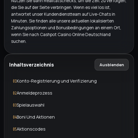
Nutzen Sie dann Realitätschecks, um die Zeit zu verfolgen,
die Sie auf der Seite verbringen. Wenn es viel los ist,
antwortet unser Kundendienstteam auf Live-Chats in
Minuten. Sie finden alle unsere aktuellen lokalisierten
Zahlungsoptionen und Bonusbedingungen an einem Ort,
wenn Sie nach Cashpot Casino Online Deutschland
suchen.
Inhaltsverzeichnis
Ausblenden
Konto-Registrierung und Verifizierung
01
Anmeldeprozess
02
Spielauswahl
03
Boni Und Aktionen
04
Aktionscodes
05