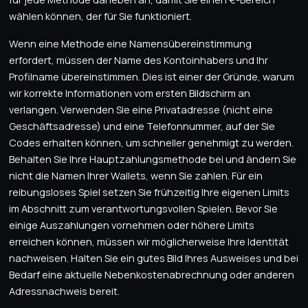
wählen können, der für Sie funktioniert.
Wenn eine Methode eine Namensübereinstimmung
erfordert, müssen der Name des Kontoinhabers und Ihr
Profilname übereinstimmen. Dies ist einer der Gründe, warum
wir korrekte Informationen vom ersten Bildschirm an
verlangen. Verwenden Sie eine Privatadresse (nicht eine
Geschäftsadresse) und eine Telefonnummer, auf der Sie
Codes erhalten können, um schneller genehmigt zu werden.
Behalten Sie Ihre Hauptzahlungsmethode bei und ändern Sie
nicht die Namen Ihrer Wallets, wenn Sie zahlen. Für ein
reibungsloses Spiel setzen Sie frühzeitig Ihre eigenen Limits
im Abschnitt zum verantwortungsvollen Spielen. Bevor Sie
einige Auszahlungen vornehmen oder höhere Limits
erreichen können, müssen wir möglicherweise Ihre Identität
nachweisen. Halten Sie ein gutes Bild Ihres Ausweises und bei
Bedarf eine aktuelle Nebenkostenabrechnung oder anderen
Adressnachweis bereit.