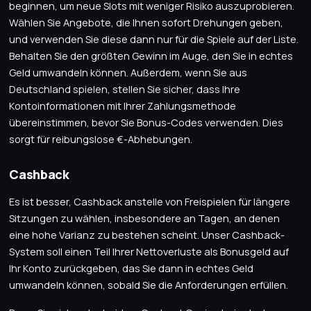
beginnen, um neue Slots mit weniger Risiko auszuprobieren.
Wählen Sie Angebote, die Ihnen sofort Drehungen geben,
und verwenden Sie diese dann nur für die Spiele auf der Liste.
Behalten Sie den größten Gewinn im Auge, den Sie in echtes
Geld umwandeln können. Außerdem, wenn Sie aus
Deutschland spielen, stellen Sie sicher, dass Ihre
Kontoinformationen mit Ihrer Zahlungsmethode
übereinstimmen, bevor Sie Bonus-Codes verwenden. Dies
sorgt für reibungslose €-Abhebungen.
Cashback
Es ist besser, Cashback anstelle von Freispielen für längere
Sitzungen zu wählen, insbesondere an Tagen, an denen
eine hohe Varianz zu bestehen scheint. Unser Cashback-
System soll einen Teil Ihrer Nettoverluste als Bonusgeld auf
Ihr Konto zurückgeben, das Sie dann in echtes Geld
umwandeln können, sobald Sie die Anforderungen erfüllen.