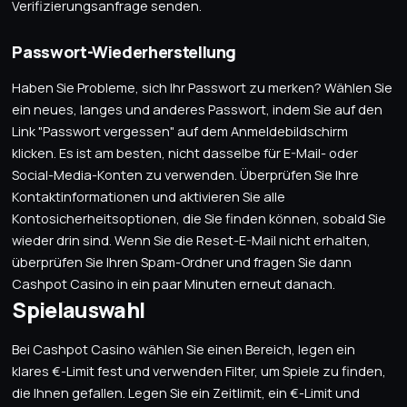
Verifizierungsanfrage senden.
Passwort-Wiederherstellung
Haben Sie Probleme, sich Ihr Passwort zu merken? Wählen Sie
ein neues, langes und anderes Passwort, indem Sie auf den
Link "Passwort vergessen" auf dem Anmeldebildschirm
klicken. Es ist am besten, nicht dasselbe für E-Mail- oder
Social-Media-Konten zu verwenden. Überprüfen Sie Ihre
Kontaktinformationen und aktivieren Sie alle
Kontosicherheitsoptionen, die Sie finden können, sobald Sie
wieder drin sind. Wenn Sie die Reset-E-Mail nicht erhalten,
überprüfen Sie Ihren Spam-Ordner und fragen Sie dann
Cashpot Casino in ein paar Minuten erneut danach.
Spielauswahl
Bei Cashpot Casino wählen Sie einen Bereich, legen ein
klares €-Limit fest und verwenden Filter, um Spiele zu finden,
die Ihnen gefallen. Legen Sie ein Zeitlimit, ein €-Limit und