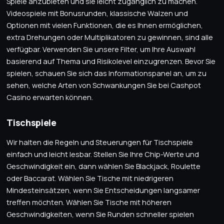
Spiele anzubieten und sie leicht zugänglich zu machen.
Videospiele mit Bonusrunden, klassische Walzen und
Optionen mit vielen Funktionen, die es Ihnen ermöglichen,
extra Drehungen oder Multiplikatoren zu gewinnen, sind alle
verfügbar. Verwenden Sie unsere Filter, um Ihre Auswahl
basierend auf Thema und Risikolevel einzugrenzen. Bevor Sie
spielen, schauen Sie sich das Informationspanel an, um zu
sehen, welche Arten von Schwankungen Sie bei Cashpot
Casino erwarten können.
Tischspiele
Wir halten die Regeln und Steuerungen für Tischspiele
einfach und leicht lesbar. Stellen Sie Ihre Chip-Werte und
Geschwindigkeit ein, dann wählen Sie Blackjack, Roulette
oder Baccarat. Wählen Sie Tische mit niedrigeren
Mindesteinsätzen, wenn Sie Entscheidungen langsamer
treffen möchten. Wählen Sie Tische mit höheren
Geschwindigkeiten, wenn Sie Runden schneller spielen