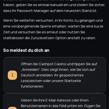
haben, geben Sie es einmal manuell ein und stellen Sie sicher,
dass Ihr Passwort-Manager auf dem neuesten Stand ist.
Wenn Sie weiterhin versuchen, in Ihr Konto zu gelangen und
eine vorübergehende Sperre erhalten, warten Sie eine kurze
Zeit und versuchen Sie es erneut oder nutzen Sie
stattdessen die Zurücksetzen-Option anstatt zu raten.
So meldest du dich an
Öffnen Sie Cashpot Casino und tippen Sie auf
„Anmelden“. Dies zeigt Ihnen, wie Sie sich auf
Deutsch anmelden. Ihr gespeichertes
Lesezeichen oder unsere Startseite
funktionieren.
Geben Sie Ihre E-Mail-Adresse oder Ihren
Benutzernamen in das Feld unten ein. Fügen Sie