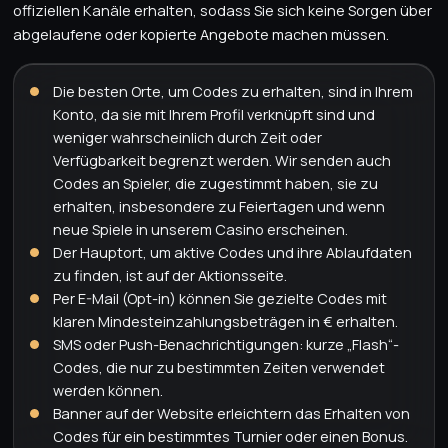
offiziellen Kanäle erhalten, sodass Sie sich keine Sorgen über
abgelaufene oder kopierte Angebote machen müssen.
Die besten Orte, um Codes zu erhalten, sind in Ihrem
Konto, da sie mit Ihrem Profil verknüpft sind und
weniger wahrscheinlich durch Zeit oder
Verfügbarkeit begrenzt werden. Wir senden auch
Codes an Spieler, die zugestimmt haben, sie zu
erhalten, insbesondere zu Feiertagen und wenn
neue Spiele in unserem Casino erscheinen.
Der Hauptort, um aktive Codes und ihre Ablaufdaten
zu finden, ist auf der Aktionsseite.
Per E-Mail (Opt-in) können Sie gezielte Codes mit
klaren Mindesteinzahlungsbeträgen in € erhalten.
SMS oder Push-Benachrichtigungen: kurze „Flash“-
Codes, die nur zu bestimmten Zeiten verwendet
werden können.
Banner auf der Website erleichtern das Erhalten von
Codes für ein bestimmtes Turnier oder einen Bonus.