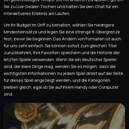
Sie zu Live-Dealer-Tischen und halten Sie den Chat für ein
interaktiveres Erlebnis am Laufen.
Um Ihr Budget im Griff zu behalten, wählen Sie niedrigere
Mindesteinsätze und legen Sie eine strenge €-Obergrenze
fest, bevor Sie beginnen. Das Ändern von Formaten ist auch
für uns sehr einfach. Sie können sofort zum gleichen Titel
zurückkehren, Ihre Favoriten speichern und die Historie der
letzten Spiele verwenden. Wenn Sie ein deutscher Spieler
sind, der klare Dinge mag, werden Sie es mögen, dass die
wichtigsten Informationen zu jedem Spiel direkt auf der Seite
für dieses Spiel angezeigt werden, und die Kategorien
bleiben gleich, egal ob Sie auf Ihrem Handy oder Computer
sind.